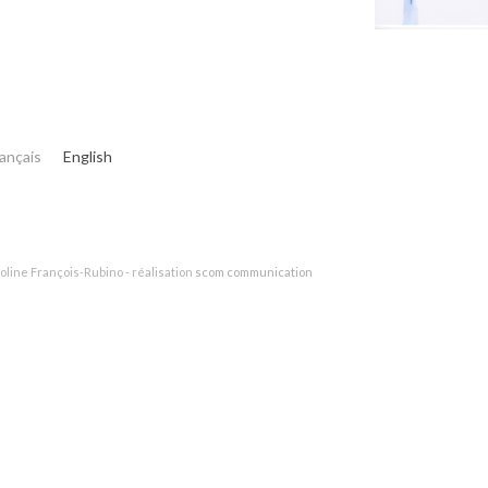
ançais
English
oline François-Rubino - réalisation
scom communication