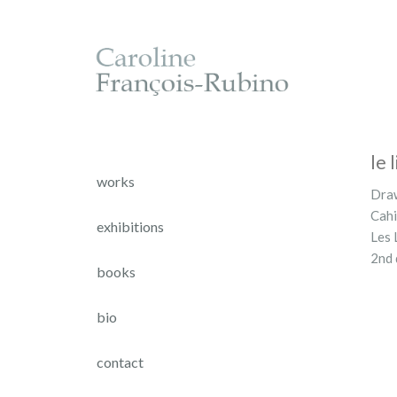
le 
works
Draw
Cahi
exhibitions
Les 
2nd 
books
bio
contact